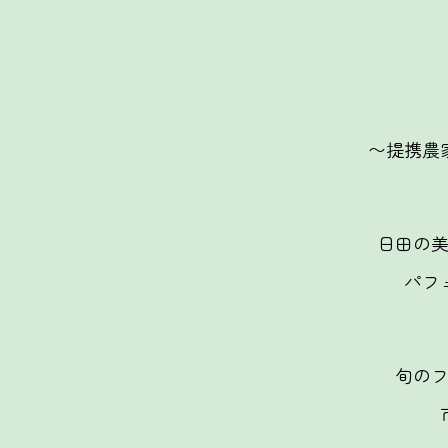
〜提携農
日田の
パフ
旬の