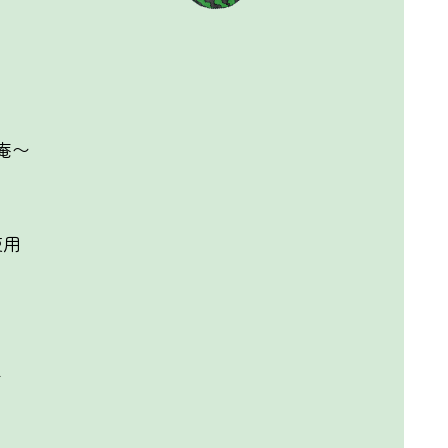
庵〜
使用
ー