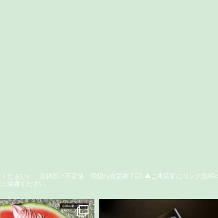
ください♪
定休日／不定休 売切れ次第終了🙇‍♂️
⚠️ご来店前にリンク先(Go
ご遠慮ください